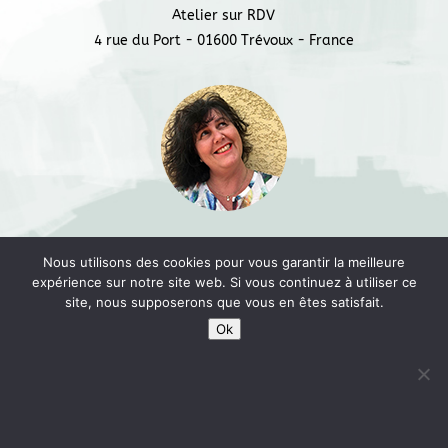
o
Atelier sur RDV
4 rue du Port - 01600 Trévoux - France
k
Marina DH © 2018 -
L'Usine à Trucs
Nous utilisons des cookies pour vous garantir la meilleure
expérience sur notre site web. Si vous continuez à utiliser ce
site, nous supposerons que vous en êtes satisfait.
Ok