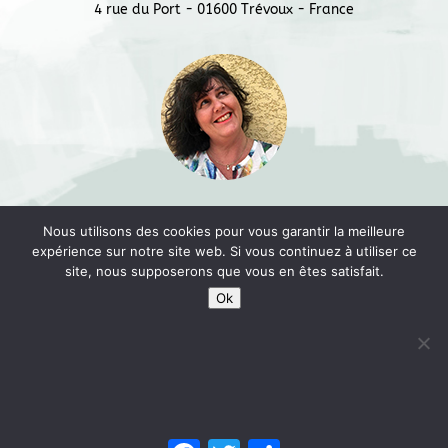
4 rue du Port - 01600 Trévoux - France
Marina DH © 2018 -
L'Usine à Trucs
Nous utilisons des cookies pour vous garantir la meilleure
expérience sur notre site web. Si vous continuez à utiliser ce
site, nous supposerons que vous en êtes satisfait.
Ok
Tout sur le panneau :
www.signalisationroutiere.net
Facebook
Twitter
Partager