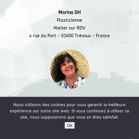
e
er
g
b
er
Marina DH
o
Plasticienne
o
Atelier sur RDV
4 rue du Port - 01600 Trévoux - France
k
Marina DH © 2018 -
L'Usine à Trucs
Nous utilisons des cookies pour vous garantir la meilleure
expérience sur notre site web. Si vous continuez à utiliser ce
site, nous supposerons que vous en êtes satisfait.
Ok