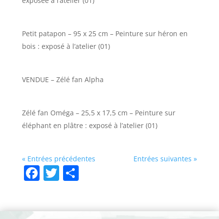
exposée à l’atelier (01)
Petit patapon – 95 x 25 cm – Peinture sur héron en
bois : exposé à l’atelier (01)
VENDUE – Zélé fan Alpha
Zélé fan Oméga – 25,5 x 17,5 cm – Peinture sur
éléphant en plâtre : exposé à l’atelier (01)
« Entrées précédentes
Entrées suivantes »
F
T
P
a
w
ar
c
itt
ta