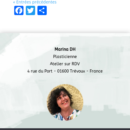
« Entrées précédentes
F
T
P
a
w
ar
c
itt
ta
e
er
g
b
er
Marina DH
o
Plasticienne
o
Atelier sur RDV
4 rue du Port - 01600 Trévoux - France
k