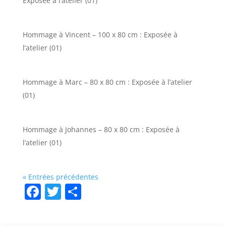
Exposée à l’atelier (01)
Hommage à Vincent – 100 x 80 cm : Exposée à
l’atelier (01)
Hommage à Marc – 80 x 80 cm : Exposée à l’atelier
(01)
Hommage à Johannes – 80 x 80 cm : Exposée à
l’atelier (01)
« Entrées précédentes
F
T
P
a
w
ar
c
itt
ta