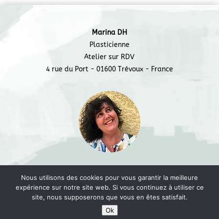
e
er
g
b
er
Marina DH
o
Plasticienne
o
Atelier sur RDV
4 rue du Port - 01600 Trévoux - France
k
Marina DH © 2018 -
L'Usine à Trucs
Nous utilisons des cookies pour vous garantir la meilleure
expérience sur notre site web. Si vous continuez à utiliser ce
site, nous supposerons que vous en êtes satisfait.
Ok