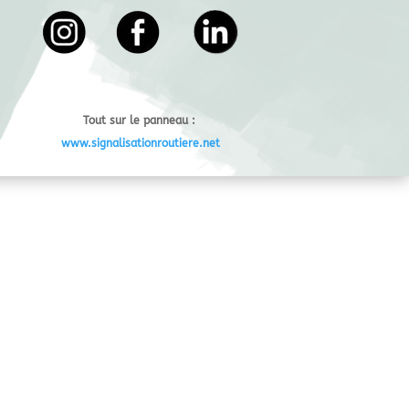
o
o
k
Tout sur le panneau :
www.signalisationroutiere.net